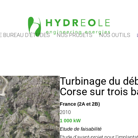
 BUREAU D’ÉTUDES
NOS PROJETS
NOS OUTILS
Turbinage du déb
Corse sur trois 
France (2A et 2B)
2010
1 000 kW
Etude de faisabilité
Etude d’avant-projet pour l’implanta