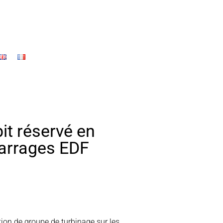
it réservé en
barrages EDF
tion de groupe de turbinage sur les