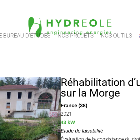
 BUREAU D’ÉTUDES
NOS PROJETS
NOS OUTILS
Réhabilitation d
sur la Morge
France (38)
2021
43 kW
Etude de faisabilité
Évaluation de la consistance du droit