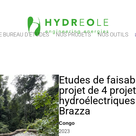
 BUREAU D’ÉTUDES
NOS PROJETS
NOS OUTILS
Etudes de faisabi
projet de 4 proje
hydroélectrique
Brazza
Congo
2023